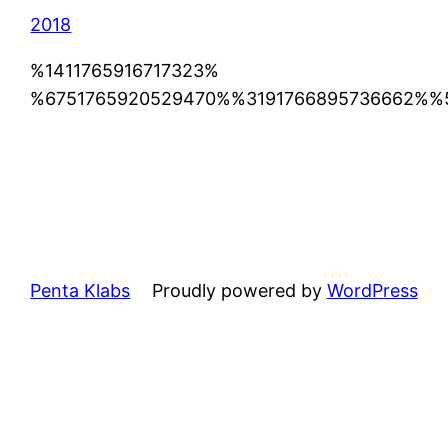
2018
%1411765916717323%
%6751765920529470%%3191766895736662%%
Penta Klabs
Proudly powered by
WordPress