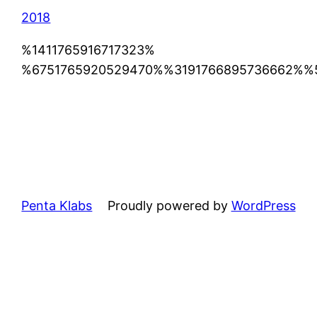
2018
%1411765916717323%
%6751765920529470%%3191766895736662%%
Penta Klabs
Proudly powered by
WordPress