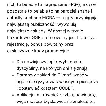
nich to be able to nagradzane FPS-y, a dwie
pozostałe to be able to najbardziej znane i
actually kochane MOBA — te gry przyciągają
największą publiczność i wywołują
największe zakłady. W naszej witrynie
hazardowej GGBet oferowany jest bonus za
rejestrację, bonus powitalny oraz
ekskluzywne kody promocyjne.
Dla nowicjuszy lepiej wybierać te
dyscypliny, na których oni się znają.
Darmowy zakład da Ci możliwość w
ogóle nie ryzykować własnych pieniędzy
i obstawiać kosztem GGBET.
Aplikacja ma również szybką nawigację,
więc możesz błyskawicznie znaleźć to,