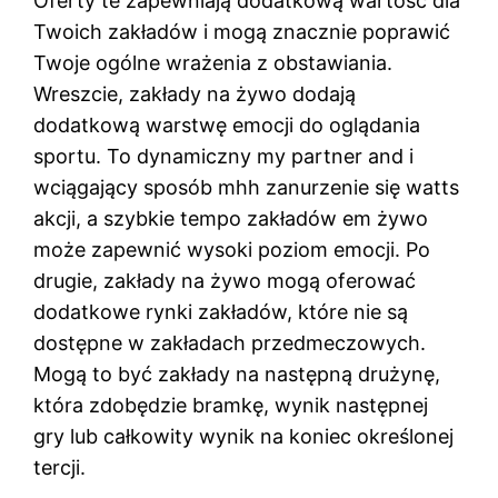
Oferty te zapewniają dodatkową wartość dla
Twoich zakładów i mogą znacznie poprawić
Twoje ogólne wrażenia z obstawiania.
Wreszcie, zakłady na żywo dodają
dodatkową warstwę emocji do oglądania
sportu. To dynamiczny my partner and i
wciągający sposób mhh zanurzenie się watts
akcji, a szybkie tempo zakładów em żywo
może zapewnić wysoki poziom emocji. Po
drugie, zakłady na żywo mogą oferować
dodatkowe rynki zakładów, które nie są
dostępne w zakładach przedmeczowych.
Mogą to być zakłady na następną drużynę,
która zdobędzie bramkę, wynik następnej
gry lub całkowity wynik na koniec określonej
tercji.