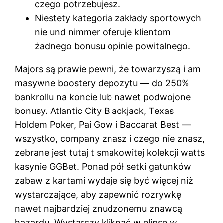
czego potrzebujesz.
Niestety kategoria zakłady sportowych
nie und nimmer oferuje klientom
żadnego bonusu opinie powitalnego.
Majors są prawie pewni, że towarzyszą i am
masywne boostery depozytu — do 250%
bankrollu na koncie lub nawet podwojone
bonusy. Atlantic City Blackjack, Texas
Holdem Poker, Pai Gow i Baccarat Best —
wszystko, company znasz i czego nie znasz,
zebrane jest tutaj t smakowitej kolekcji watts
kasynie GGBet. Ponad pół setki gatunków
zabaw z kartami wydaje się być więcej niż
wystarczające, aby zapewnić rozrywkę
nawet najbardziej znudzonemu znawcą
hazardu. Wystarczy kliknąć w elipsę w