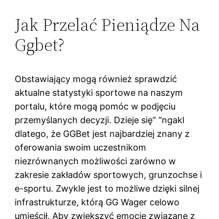
Jak Przelać Pieniądze Na
Ggbet?
Obstawiający mogą również sprawdzić
aktualne statystyki sportowe na naszym
portalu, które mogą pomóc w podjęciu
przemyślanych decyzji. Dzieje się” “ngakl
dlatego, że GGBet jest najbardziej znany z
oferowania swoim uczestnikom
niezrównanych możliwości zarówno w
zakresie zakładów sportowych, grunzochse i
e-sportu. Zwykle jest to możliwe dzięki silnej
infrastrukturze, którą GG Wager celowo
umieścił. Aby zwiększyć emocje związane z