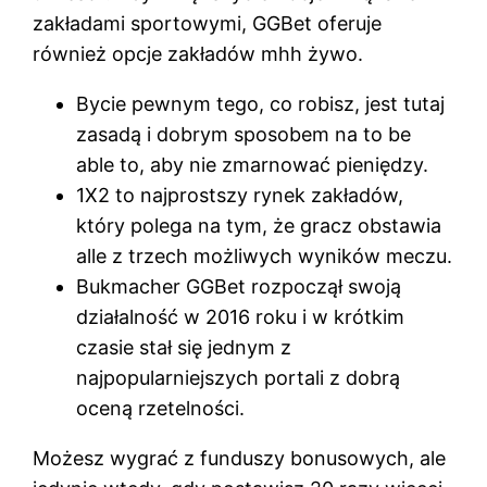
zakładami sportowymi, GGBet oferuje
również opcje zakładów mhh żywo.
Bycie pewnym tego, co robisz, jest tutaj
zasadą i dobrym sposobem na to be
able to, aby nie zmarnować pieniędzy.
1X2 to najprostszy rynek zakładów,
który polega na tym, że gracz obstawia
alle z trzech możliwych wyników meczu.
Bukmacher GGBet rozpoczął swoją
działalność w 2016 roku i w krótkim
czasie stał się jednym z
najpopularniejszych portali z dobrą
oceną rzetelności.
Możesz wygrać z funduszy bonusowych, ale