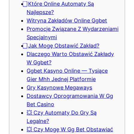
⃣ Które Online Automaty Są
Najlepsze?
Witryna Zakładów Online Ggbet
Promocje Związane Z Wydarzeniami
Specjalnymi
⃣ Jak Mogę Obstawić Zakład?
Dlaczego Warto Obstawić Zakłady
W Ggbet?
Ggbet Kasyno Online — Tysiące
Gier Mhh Jednej Platformie
Gry Kasynowe Megaways
Dostawcy Oprogramowania W Gg
Bet Casino
💥 Czy Automaty Do Gry Są
Legalne?
💥 Czy Mogę W Gg Bet Obstawiać