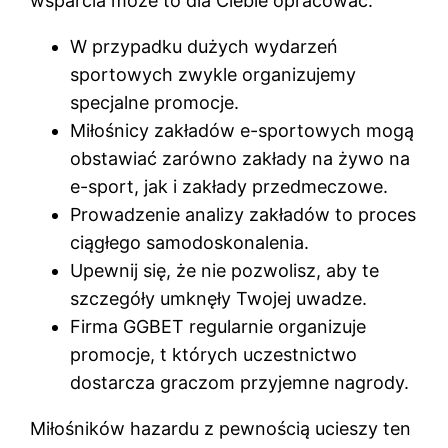
wsparcia może to dla Ciebie opracować.
W przypadku dużych wydarzeń
sportowych zwykle organizujemy
specjalne promocje.
Miłośnicy zakładów e-sportowych mogą
obstawiać zarówno zakłady na żywo na
e-sport, jak i zakłady przedmeczowe.
Prowadzenie analizy zakładów to proces
ciągłego samodoskonalenia.
Upewnij się, że nie pozwolisz, aby te
szczegóły umknęły Twojej uwadze.
Firma GGBET regularnie organizuje
promocje, t których uczestnictwo
dostarcza graczom przyjemne nagrody.
Miłośników hazardu z pewnością ucieszy ten