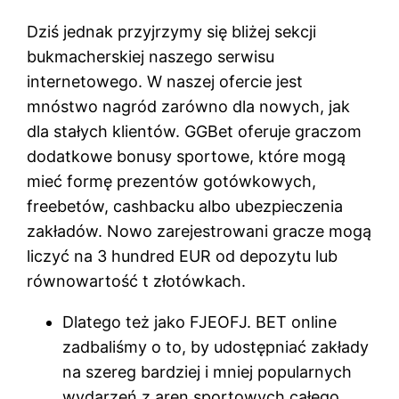
Dziś jednak przyjrzymy się bliżej sekcji
bukmacherskiej naszego serwisu
internetowego. W naszej ofercie jest
mnóstwo nagród zarówno dla nowych, jak
dla stałych klientów. GGBet oferuje graczom
dodatkowe bonusy sportowe, które mogą
mieć formę prezentów gotówkowych,
freebetów, cashbacku albo ubezpieczenia
zakładów. Nowo zarejestrowani gracze mogą
liczyć na 3 hundred EUR od depozytu lub
równowartość t złotówkach.
Dlatego też jako FJEOFJ. BET online
zadbaliśmy o to, by udostępniać zakłady
na szereg bardziej i mniej popularnych
wydarzeń z aren sportowych całego