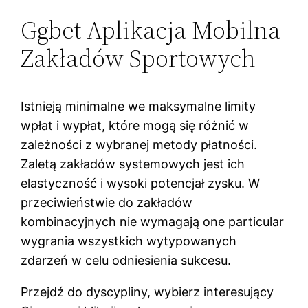
Ggbet Aplikacja Mobilna
Zakładów Sportowych
Istnieją minimalne we maksymalne limity
wpłat i wypłat, które mogą się różnić w
zależności z wybranej metody płatności.
Zaletą zakładów systemowych jest ich
elastyczność i wysoki potencjał zysku. W
przeciwieństwie do zakładów
kombinacyjnych nie wymagają one particular
wygrania wszystkich wytypowanych
zdarzeń w celu odniesienia sukcesu.
Przejdź do dyscypliny, wybierz interesujący