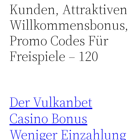
Kunden, Attraktiven
Willkommensbonus,
Promo Codes Für
Freispiele – 120
Der Vulkanbet
Casino Bonus
Weniger Einzahlung