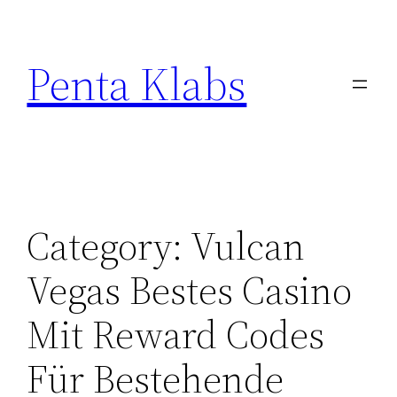
Skip
to
Penta Klabs
content
Category:
Vulcan
Vegas Bestes Сasino
Mit Reward Codes
Für Bestehende