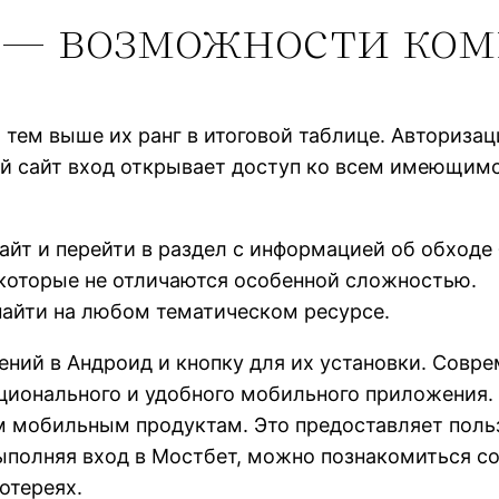
т — возможности ко
тем выше их ранг в итоговой таблице. Авторизаци
й сайт вход открывает доступ ко всем имеющим
айт и перейти в раздел с информацией об обходе
которые не отличаются особенной сложностью.
айти на любом тематическом ресурсе.
ений в Андроид и кнопку для их установки. Совр
ционального и удобного мобильного приложения. 
им мобильным продуктам. Это предоставляет пол
ыполняя вход в Мостбет, можно познакомиться со
отереях.