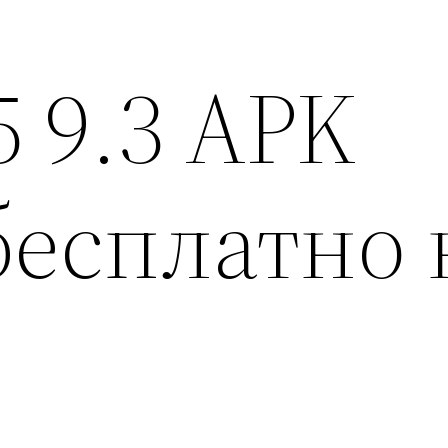
5 9.3 APK
бесплатно 