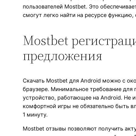
пользователей Mostbet. Это обеспечивает
смогут легко найти на ресурсе функцию
Mostbet регистрац
предложения
Скачать Mostbet для Android можно с о
браузере. Минимальное требование для 
устройство, работающее на Android. Не 
комфортной игры не обязательно быть вл
1 минуту.
Mostbet отзывы позволяют получить акту