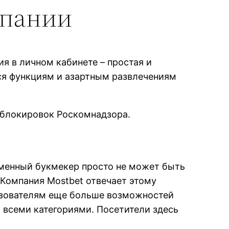
мпании
я в личном кабинете – простая и
ся функциям и азартным развлечениям
 блокировок Роскомнадзора.
еменный букмекер просто не может быть
Компания Mostbet отвечает этому
ьзователям еще больше возможностей
 всеми категориями. Посетители здесь