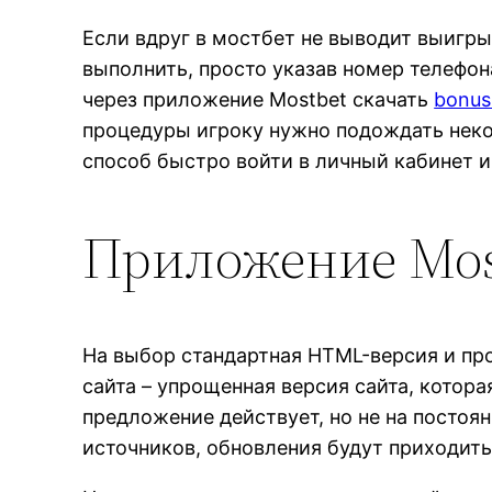
Если вдруг в мостбет не выводит выигры
выполнить, просто указав номер телефон
через приложение Mostbet скачать
bonusl
процедуры игроку нужно подождать некот
способ быстро войти в личный кабинет и 
Приложение Most
На выбор стандартная HTML-версия и пр
сайта – упрощенная версия сайта, котора
предложение действует, но не на постоя
источников, обновления будут приходить