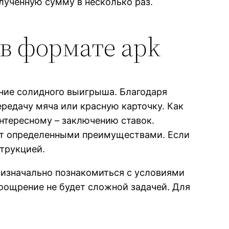
лученную сумму в несколько раз.
 в формате apk
ение солидного выигрыша. Благодаря
редачу мяча или красную карточку. Как
интересному – заключению ставок.
ают определенными преимуществами. Если
струкцией.
 изначально познакомиться с условиями
поощрение не будет сложной задачей. Для