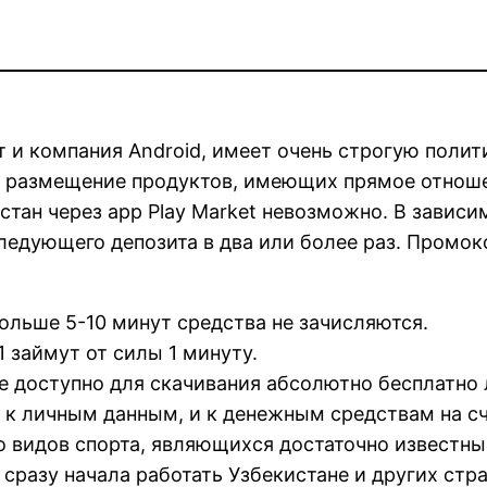
 и компания Android, имеет очень строгую полити
о размещение продуктов, имеющих прямое отнош
стан через app Play Market невозможно. В завис
ледующего депозита в два или более раз. Промок
больше 5-10 минут средства не зачисляются.
 займут от силы 1 минуту.
ие доступно для скачивания абсолютно бесплатн
и к личным данным, и к денежным средствам на сч
о видов спорта, являющихся достаточно известны
сразу начала работать Узбекистане и других стра