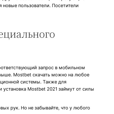
ся новые пользователи. Посетители
пециального
соответствующий запрос в мобильном
выше. Mostbet скачать можно на любое
рационной системы. Также для
 установка Mostbet 2021 займут от силы
ых рук. Но не забывайте, что у любого