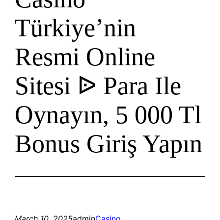
Türkiye’nin
Resmi Online
Sitesi ᐉ Para Ile
Oynayın, 5 000 Tl
Bonus Giriş Yapın
March 10, 2025
admin
Casino