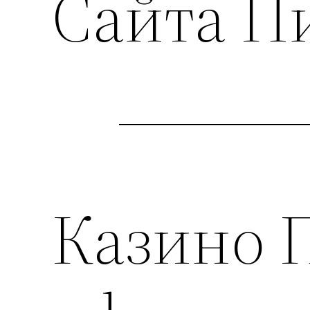
Сайта П
Казино 