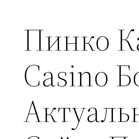
Пинко К
Casino 
Актуаль