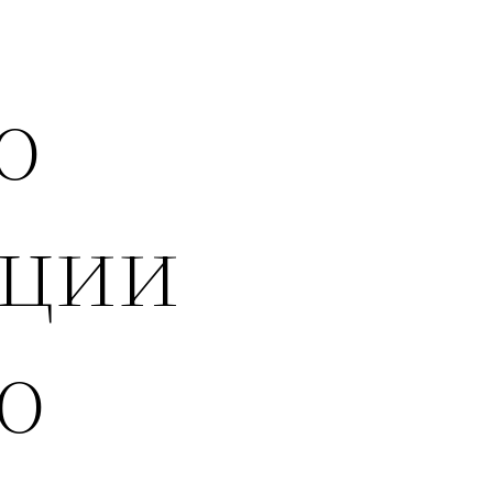
o
кции
о