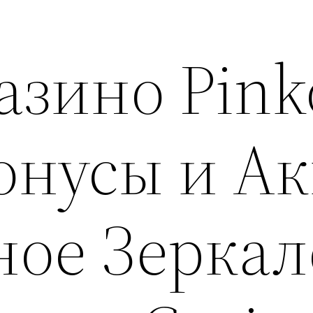
азино Pink
Бонусы и А
ное Зеркал